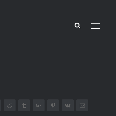
inkedin
Reddit
Tumblr
Google+
Pinterest
Vk
Email